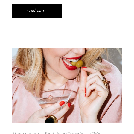
read more
May 15, 2020
By
Ashley Gonzales
Chic