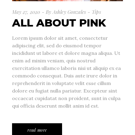
May 27, 2020
By
Ashley Gonzales
Tips
ALL ABOUT PINK
Lorem ipsum dolor sit amet, consectetur
adipiscing elit, sed do eiusmod tempor
incididunt ut labore et dolore magna aliqua. Ut
enim ad minim veniam, quis nostrud
exercitation ullamco laboris nisi ut aliquip ex ea
commodo consequat. Duis aute irure dolor in
reprehenderit in voluptate velit esse cillum
dolore eu fugiat nulla pariatur. Excepteur sint
occaecat cupidatat non proident, sunt in culpa
qui officia deserunt mollit anim id est.
read more