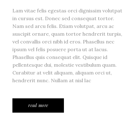
Lam vitae felis egestas orci dignissim volutpat
in cursus est. Donec sed consequat tortor.
Nam sed arcu felis. Etiam volutpat, arcu ac
suscipit ornare, quam tortor hendrerit turpis,
vel convallis orci nibh id eros. Phasellus nec
ipsum vel felis posuere porta ut at lacus.
Phasellus quis consequat elit. Quisque id
pellentesque dui, molestie vestibulum quam.
Curabitur at velit aliquam, aliquam orci ut,
hendrerit nunc. Nullam at nisl lac
read more