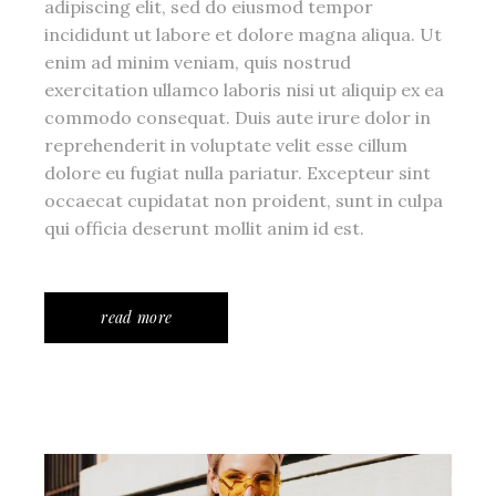
adipiscing elit, sed do eiusmod tempor
incididunt ut labore et dolore magna aliqua. Ut
enim ad minim veniam, quis nostrud
exercitation ullamco laboris nisi ut aliquip ex ea
commodo consequat. Duis aute irure dolor in
reprehenderit in voluptate velit esse cillum
dolore eu fugiat nulla pariatur. Excepteur sint
occaecat cupidatat non proident, sunt in culpa
qui officia deserunt mollit anim id est.
read more