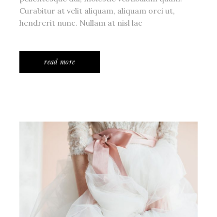
Curabitur at velit aliquam, aliquam orci ut,
hendrerit nunc. Nullam at nisl lac
read more