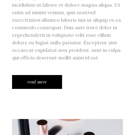
incididunt ut labore et dolore magna aliqua. Ut
enim ad minim veniam, quis nostrud
exercitation ullamco laboris nisi ut aliquip ex ea
commodo consequat. Duis aute irure dolor in
reprehenderit in voluptate velit esse cillum
dolore eu fugiat nulla pariatur. Excepteur sint
occaecat cupidatat non proident, sunt in culpa
qui officia deserunt mollit anim id est.
read more