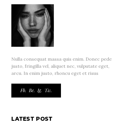
Nulla consequat massa quis enim. Donec pede
justo, fringilla vel, aliquet nec, vulputate eget,
arcu. In enim justo, rhoncu eget et risus
Fb.
Be.
Ig.
Tw.
LATEST POST