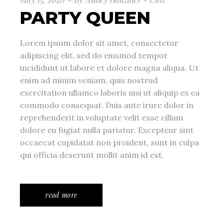
PARTY QUEEN
Lorem ipsum dolor sit amet, consectetur
adipiscing elit, sed do eiusmod tempor
incididunt ut labore et dolore magna aliqua. Ut
enim ad minim veniam, quis nostrud
exercitation ullamco laboris nisi ut aliquip ex ea
commodo consequat. Duis aute irure dolor in
reprehenderit in voluptate velit esse cillum
dolore eu fugiat nulla pariatur. Excepteur sint
occaecat cupidatat non proident, sunt in culpa
qui officia deserunt mollit anim id est.
read more