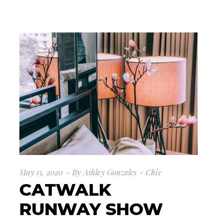
May 15, 2020
By
Ashley Gonzales
Chic
CATWALK
RUNWAY SHOW