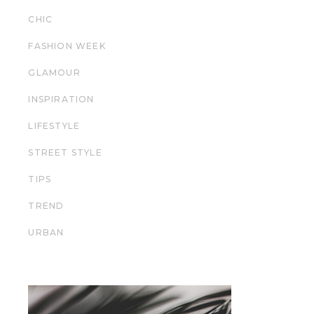
CHIC
FASHION WEEK
GLAMOUR
INSPIRATION
LIFESTYLE
STREET STYLE
TIPS
TREND
URBAN