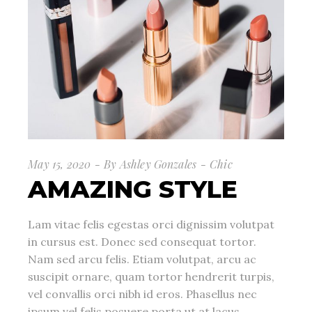
May 15, 2020
By
Ashley Gonzales
Chic
AMAZING STYLE
Lam vitae felis egestas orci dignissim volutpat
in cursus est. Donec sed consequat tortor.
Nam sed arcu felis. Etiam volutpat, arcu ac
suscipit ornare, quam tortor hendrerit turpis,
vel convallis orci nibh id eros. Phasellus nec
ipsum vel felis posuere porta ut at lacus.