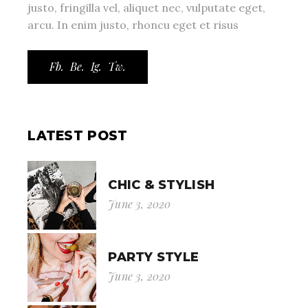
justo, fringilla vel, aliquet nec, vulputate eget,
arcu. In enim justo, rhoncu eget et risus
Fb.
Be.
Ig.
Tw.
LATEST POST
CHIC & STYLISH
June 3, 2020
PARTY STYLE
June 3, 2020