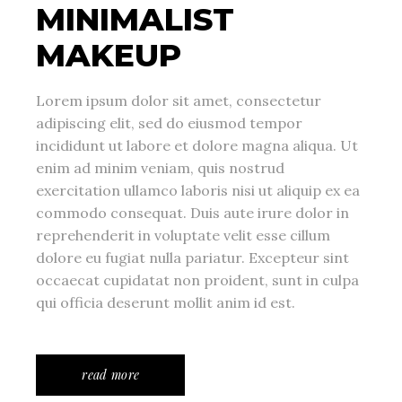
MINIMALIST
MAKEUP
Lorem ipsum dolor sit amet, consectetur
adipiscing elit, sed do eiusmod tempor
incididunt ut labore et dolore magna aliqua. Ut
enim ad minim veniam, quis nostrud
exercitation ullamco laboris nisi ut aliquip ex ea
commodo consequat. Duis aute irure dolor in
reprehenderit in voluptate velit esse cillum
dolore eu fugiat nulla pariatur. Excepteur sint
occaecat cupidatat non proident, sunt in culpa
qui officia deserunt mollit anim id est.
read more