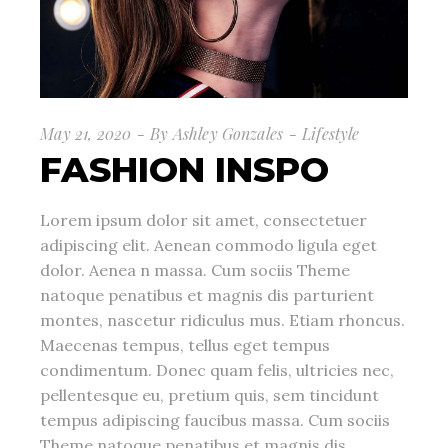
May 21, 2020
By
Ashley Gonzales
Lifestyle
FASHION INSPO
Lorem ipsum dolor sit amet, consectetuer
adipiscing elit. Aenean commodo ligula eget
dolor. Aenea n massa. Cum sociis Theme
natoque penatibus et magnis dis parturient
montes, nascetur ridiculus mus. Etiam rhoncus.
Maecenas tempus, tellus eget tempus
condimentum. Donec quam felis, ultricies nec,
pellentesque eu, pretium quis, sem tincidunt
tempus adipiscing faucibus massa. Cum sociis
Theme natoque penatibus et magnis dis