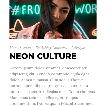
May 21, 2020
By
Ashley Gonzales
Lifestyle
NEON CULTURE
Lorem ipsum dolor sit amet, consectetuer
adipiscing elit. Aenean commodo ligula eget
dolor. Aenea n massa. Cum sociis Theme
natoque penatibus et magnis dis parturient
montes, nascetur ridiculus mus. Etiam rhoncus.
Maecenas tempus, tellus eget tempus
condimentum. Donec quam felis, ultricies nec,