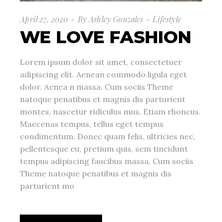
April 27, 2020
By
Ashley Gonzales
Lifestyle
WE LOVE FASHION
Lorem ipsum dolor sit amet, consectetuer
adipiscing elit. Aenean commodo ligula eget
dolor. Aenea n massa. Cum sociis Theme
natoque penatibus et magnis dis parturient
montes, nascetur ridiculus mus. Etiam rhoncus.
Maecenas tempus, tellus eget tempus
condimentum. Donec quam felis, ultricies nec,
pellentesque eu, pretium quis, sem tincidunt
tempus adipiscing faucibus massa. Cum sociis
Theme natoque penatibus et magnis dis
parturient mo