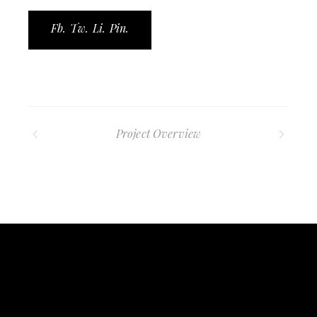
Fb.
Tw.
Li.
Pin.
Project Overview