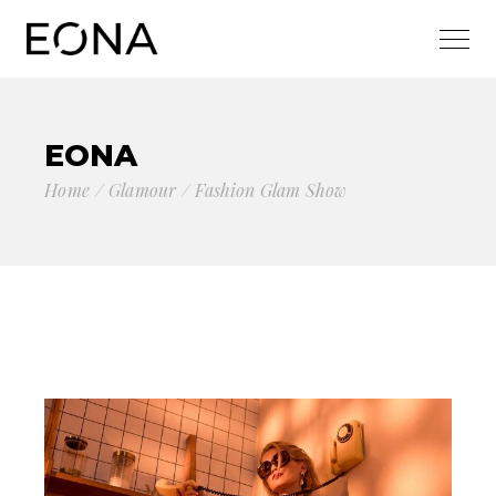
EONA
Home
Glamour
Fashion Glam Show