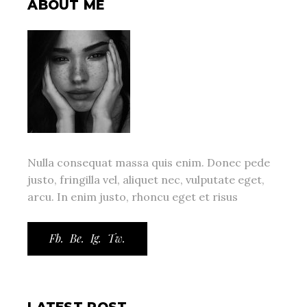
ABOUT ME
Nulla consequat massa quis enim. Donec pede
justo, fringilla vel, aliquet nec, vulputate eget,
arcu. In enim justo, rhoncu eget et risus
Fb.
Be.
Ig.
Tw.