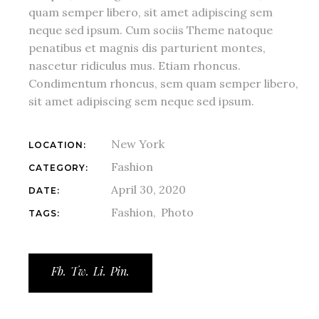
quam semper libero, sit amet adipiscing sem
neque sed ipsum. Cum sociis Theme natoque
penatibus et magnis dis parturient montes,
nascetur ridiculus mus. Etiam rhoncus.
Condimentum rhoncus, sem quam semper libero,
sit amet adipiscing sem neque sed ipsum.
New York
LOCATION:
Fashion
CATEGORY:
April 30, 2020
DATE:
Fashion
Photo
TAGS:
Fb.
Tw.
Li.
Pin.