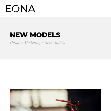
NEW MODELS
Home
Modeling
New Models