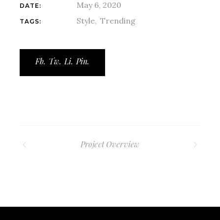
May 6, 2020
DATE:
Style
Trending
TAGS:
Fb.
Tw.
Li.
Pin.
Project Overview